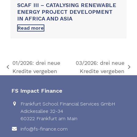
SCAF III – CATALYSING RENEWABLE
ENERGY PROJECT DEVELOPMENT
IN AFRICA AND ASIA
Read more
01/2026: drei neue
03/2026: drei neue
previous
next
Kredite vergeben
Kredite vergeben
post:
post:
FS Impact Finance
Frankfurt School Financial Services GmbH
Adickesallee 32-34
60322 Frankfurt am Main
info@fs-finance.com