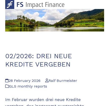
Skip
Open
Close
to
mobile
mobile
content
menu
menu
02/2026: DREI NEUE
KREDITE VERGEBEN
28 February 2026
Ralf Burmeister
GLS monthly reports
Im Februar wurden drei neue Kredite
vergeben, das insgesamt ausgereichte