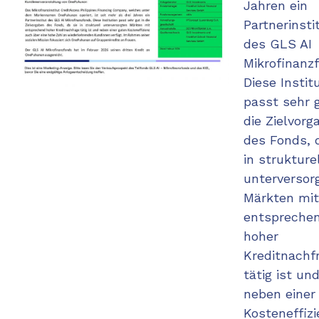
Jahren ein
Partnerinsti
des GLS AI
Mikrofinanz
Diese Instit
passt sehr g
die Zielvorg
des Fonds, 
in strukture
unterversor
Märkten mi
entspreche
hoher
Kreditnachf
tätig ist un
neben einer
Kosteneffiz