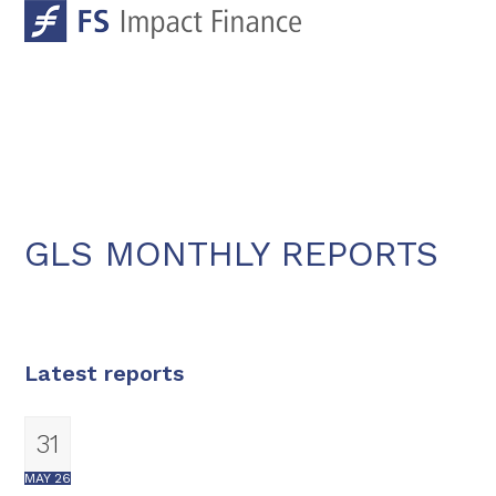
Skip
Open
Close
to
mobile
mobile
content
menu
menu
GLS MONTHLY REPORTS
Latest reports
31
MAY 26