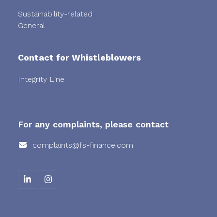
Sustainability-related
General
Contact for Whistleblowers
Integrity Line
For any complaints, please contact
complaints@fs-finance.com
L
I
i
n
n
s
k
t